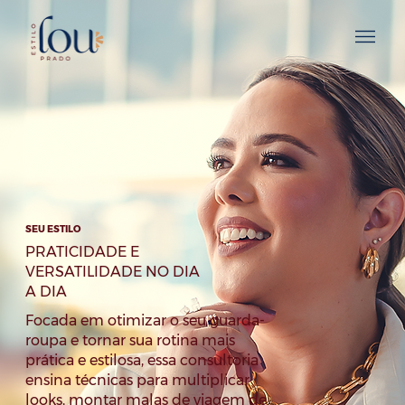
SEU ESTILO
PRATICIDADE E
VERSATILIDADE NO DIA
A DIA
Focada em otimizar o seu guarda-
roupa e tornar sua rotina mais
prática e estilosa, essa consultoria
ensina técnicas para multiplicar
looks, montar malas de viagem de